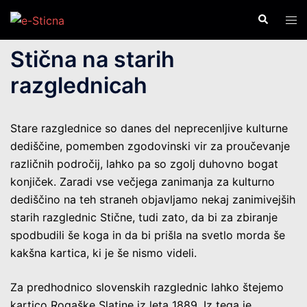
Skip
Search
Tog
to
men
content
Stična na starih
razglednicah
Stare razglednice so danes del neprecenljive kulturne
dediščine, pomemben zgodovinski vir za proučevanje
različnih področij, lahko pa so zgolj duhovno bogat
konjiček. Zaradi vse večjega zanimanja za kulturno
dediščino na teh straneh objavljamo nekaj zanimivejših
starih razglednic Stične, tudi zato, da bi za zbiranje
spodbudili še koga in da bi prišla na svetlo morda še
kakšna kartica, ki je še nismo videli.
Za predhodnico slovenskih razglednic lahko štejemo
kartico Rogaške Slatine iz leta 1889. Iz tega je