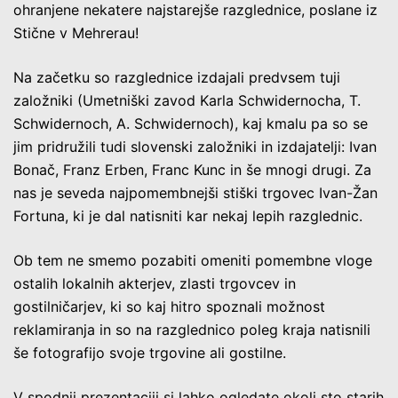
ohranjene nekatere najstarejše razglednice, poslane iz
Stične v Mehrerau!
Na začetku so razglednice izdajali predvsem tuji
založniki (Umetniški zavod Karla Schwidernocha, T.
Schwidernoch, A. Schwidernoch), kaj kmalu pa so se
jim pridružili tudi slovenski založniki in izdajatelji: Ivan
Bonač, Franz Erben, Franc Kunc in še mnogi drugi. Za
nas je seveda najpomembnejši stiški trgovec Ivan-Žan
Fortuna, ki je dal natisniti kar nekaj lepih razglednic.
Ob tem ne smemo pozabiti omeniti pomembne vloge
ostalih lokalnih akterjev, zlasti trgovcev in
gostilničarjev, ki so kaj hitro spoznali možnost
reklamiranja in so na razglednico poleg kraja natisnili
še fotografijo svoje trgovine ali gostilne.
V spodnji prezentaciji si lahko ogledate okoli sto starih