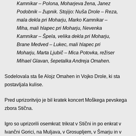
Kamnikar – Polona, Moharjeva žena, Janez
Podobnik – župnik. Stojijo: Nuša Drole – Reza,
mala dekla pri Moharju, Marko Kamnikar –
Miha, mali hlapec pri Moharju, Nevenka
Kamnikar – Špela, velika dekla pri Moharju,
Brane Medved – Lukec, mali hlapec pri
Moharju, Marta Ljubič – Mica Potovka, režiser
Mihael Glavan, šepetalka Andreja Omahen.
Sodelovala sta še Alojz Omahen in Vojko Drole, ki sta
postavljala kulise.
Pred uprizoritvijo je bil kratek koncert Moškega pevskega
zbora Stična.
Igro so uprizorili osemkrat: trikrat v Stični in po enkrat v
Ivančni Gorici, na Muljava, v Grosupljem, v Šmarju in v