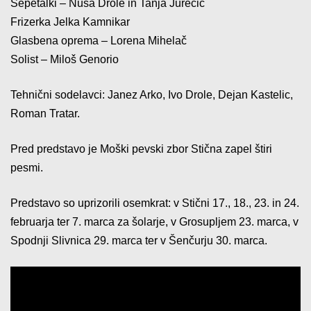
Šepetalki – Nuša Drole in Tanja Jurečič
Frizerka Jelka Kamnikar
Glasbena oprema – Lorena Mihelač
Solist – Miloš Genorio
Tehnični sodelavci: Janez Arko, Ivo Drole, Dejan Kastelic,
Roman Tratar.
Pred predstavo je Moški pevski zbor Stična zapel štiri
pesmi.
Predstavo so uprizorili osemkrat: v Stični 17., 18., 23. in 24.
februarja ter 7. marca za šolarje, v Grosupljem 23. marca, v
Spodnji Slivnica 29. marca ter v Šenčurju 30. marca.