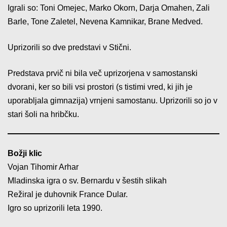
Igrali so: Toni Omejec, Marko Okorn, Darja Omahen, Zali
Barle, Tone Zaletel, Nevena Kamnikar, Brane Medved.
Uprizorili so dve predstavi v Stični.
Predstava prvič ni bila več uprizorjena v samostanski
dvorani, ker so bili vsi prostori (s tistimi vred, ki jih je
uporabljala gimnazija) vrnjeni samostanu. Uprizorili so jo v
stari šoli na hribčku.
Božji klic
Vojan Tihomir Arhar
Mladinska igra o sv. Bernardu v šestih slikah
Režiral je duhovnik France Dular.
Igro so uprizorili leta 1990.