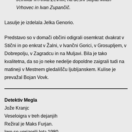
Vrhovec in Ivan Zupančič.
Lasulje je izdelala Jelka Genorio.
Predstavo so v domači občini odigrali osemkrat: dvakrat v
Stični in po enkrat v Žalni, v Ivančni Gorici, v Grosupljem, v
Dobrepolju, v Zagradcu in na Muljavi. Bila je tako
kvalitetna, da so jo neke nedelje dopoldne zaigrali tudi na
matineji v Mestnem gledališču ljubljanskem. Kulise je
prevažal Bojan Vovk.
Detektiv Megla
Jože Kranjc
Veseloigra v treh dejanjih
Režiral je Maks Furjan.
Igro so uprizorili leta 1980.