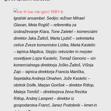
Igralski ansambel. Sedijo: režiser Mihael
Glavan, Meta Roglič – referentka za
izobraževanje Klara, Tone Zaletel – komercialni
direktor Jaka Žaltoš, Marta Ljubič – sekretarka
celice Zveze komunistov Lizika, Marta Kastelic
– tajnica Majdica. Stojijo: rekviziter in mojster
osvetljave Lojze Kastelic, Tomaž Genorio – sin
komercialnega direktorja Joško Žaltoš, Višnja
Zajc – tajnica direktorja Francla Marička,
šepetalka Andreja Omahen, Jože Kastelic –
obrtnik Dolfe, Marjan Gorišek – direktor Ritlop,
Mateja Tomšič – direktorjeva žena Rezika
Ritlop, Andrej Lampret – direktor iz
gospodarstva Francl, Janez Podobnik – kmet in