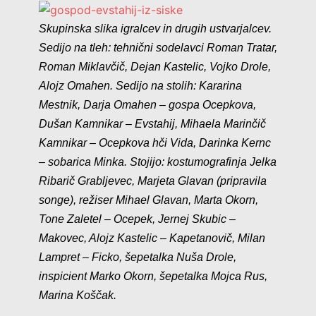
Skupinska slika igralcev in drugih ustvarjalcev.
Sedijo na tleh: tehnični sodelavci Roman Tratar,
Roman Miklavčič, Dejan Kastelic, Vojko Drole,
Alojz Omahen. Sedijo na stolih: Kararina
Mestnik, Darja Omahen – gospa Ocepkova,
Dušan Kamnikar – Evstahij, Mihaela Marinčič
Kamnikar – Ocepkova hči Vida, Darinka Kernc
– sobarica Minka. Stojijo: kostumografinja Jelka
Ribarič Grabljevec, Marjeta Glavan (pripravila
songe), režiser Mihael Glavan, Marta Okorn,
Tone Zaletel – Ocepek, Jernej Skubic –
Makovec, Alojz Kastelic – Kapetanovič, Milan
Lampret – Ficko, šepetalka Nuša Drole,
inspicient Marko Okorn, šepetalka Mojca Rus,
Marina Koščak.