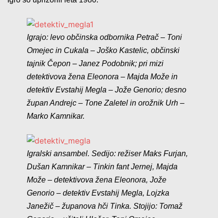
Igrajo: levo občinska odbornika Petrač – Toni
Omejec in Cukala – Joško Kastelic, občinski
tajnik Čepon – Janez Podobnik; pri mizi
detektivova žena Eleonora – Majda Može in
detektiv Evstahij Megla – Jože Genorio; desno
župan Andrejc – Tone Zaletel in orožnik Urh –
Marko Kamnikar.
Igralski ansambel. Sedijo: režiser Maks Furjan,
Dušan Kamnikar – Tinkin fant Jernej, Majda
Može – detektivova žena Eleonora, Jože
Genorio – detektiv Evstahij Megla, Lojzka
Janežič – županova hči Tinka. Stojijo: Tomaž