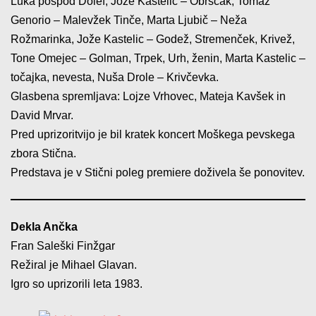
Luka pospod Dolef, Jože Kastelic – Obrščak, Tomaž
Genorio – Malevžek Tinče, Marta Ljubič – Neža
Rožmarinka, Jože Kastelic – Godež, Stremenček, Krivež,
Tone Omejec – Golman, Trpek, Urh, ženin, Marta Kastelic –
točajka, nevesta, Nuša Drole – Krivčevka.
Glasbena spremljava: Lojze Vrhovec, Mateja Kavšek in
David Mrvar.
Pred uprizoritvijo je bil kratek koncert Moškega pevskega
zbora Stična.
Predstava je v Stični poleg premiere doživela še ponovitev.
Dekla Ančka
Fran Saleški Finžgar
Režiral je Mihael Glavan.
Igro so uprizorili leta 1983.