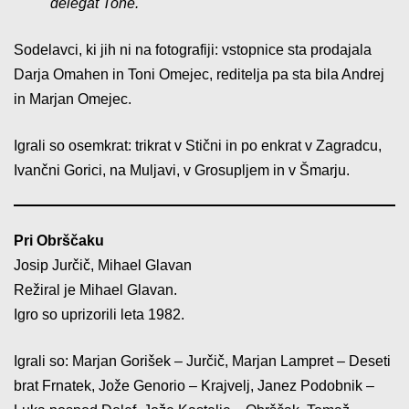
delegat Tone.
Sodelavci, ki jih ni na fotografiji: vstopnice sta prodajala
Darja Omahen in Toni Omejec, reditelja pa sta bila Andrej
in Marjan Omejec.
Igrali so osemkrat: trikrat v Stični in po enkrat v Zagradcu,
Ivančni Gorici, na Muljavi, v Grosupljem in v Šmarju.
Pri Obrščaku
Josip Jurčič, Mihael Glavan
Režiral je Mihael Glavan.
Igro so uprizorili leta 1982.
Igrali so: Marjan Gorišek – Jurčič, Marjan Lampret – Deseti
brat Frnatek, Jože Genorio – Krajvelj, Janez Podobnik –