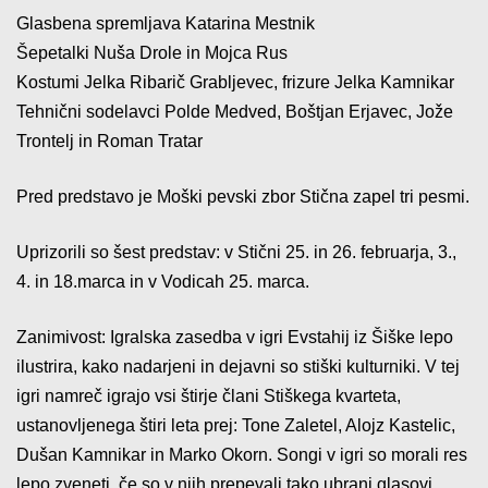
Glasbena spremljava Katarina Mestnik
Šepetalki Nuša Drole in Mojca Rus
Kostumi Jelka Ribarič Grabljevec, frizure Jelka Kamnikar
Tehnični sodelavci Polde Medved, Boštjan Erjavec, Jože
Trontelj in Roman Tratar
Pred predstavo je Moški pevski zbor Stična zapel tri pesmi.
Uprizorili so šest predstav: v Stični 25. in 26. februarja, 3.,
4. in 18.marca in v Vodicah 25. marca.
Zanimivost: Igralska zasedba v igri Evstahij iz Šiške lepo
ilustrira, kako nadarjeni in dejavni so stiški kulturniki. V tej
igri namreč igrajo vsi štirje člani Stiškega kvarteta,
ustanovljenega štiri leta prej: Tone Zaletel, Alojz Kastelic,
Dušan Kamnikar in Marko Okorn. Songi v igri so morali res
lepo zveneti, če so v njih prepevali tako ubrani glasovi.