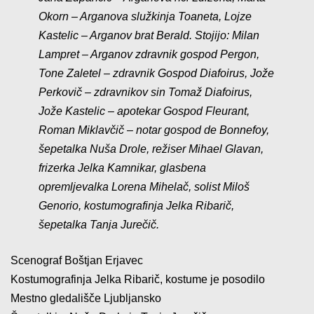
Okorn – Arganova služkinja Toaneta, Lojze
Kastelic – Arganov brat Berald. Stojijo: Milan
Lampret – Arganov zdravnik gospod Pergon,
Tone Zaletel – zdravnik Gospod Diafoirus, Jože
Perkovič – zdravnikov sin Tomaž Diafoirus,
Jože Kastelic – apotekar Gospod Fleurant,
Roman Miklavčič – notar gospod de Bonnefoy,
šepetalka Nuša Drole, režiser Mihael Glavan,
frizerka Jelka Kamnikar, glasbena
opremljevalka Lorena Mihelač, solist Miloš
Genorio, kostumografinja Jelka Ribarič,
šepetalka Tanja Jurečič.
Scenograf Boštjan Erjavec
Kostumografinja Jelka Ribarič, kostume je posodilo
Mestno gledališče Ljubljansko