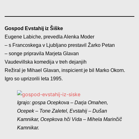
Gospod Evstahij iz Šiške
Eugene Labiche, prevedla Alenka Moder
– s Francoskega v Ljubljano prestavil Žarko Petan
– songe pripravila Marjeta Glavan
Vaudevillska komedija v treh dejanjih
Režiral je Mihael Glavan, inspicient je bil Marko Okorn.
Igro so uprizorili leta 1995.
Igrajo: gospa Ocepkova – Darja Omahen,
Ocepek – Tone Zaletel, Evstahij – Dušan
Kamnikar, Ocepkova hči Vida – Mihela Marinčič
Kamnikar.