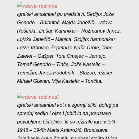
Igralski ansambel po predstavi. Sedijo: Jože
Genorio – Balantač, Majda Janežič – vdova
Rošlinka, Dušan Kamnikar – Rožmanov Janez,
Lojzka Janežič – Manica. Stojijo: harmonikar
Lojze Vrhovec, šepetalka Nuša Drole, Tone
Zaletel – Gašper, Toni Omejec – Jernejc,
Tomaž Genorio – Tinče, Jože Kastelic –
Tomažin, Janez Podobnik – Blažon, režiser
Mihael Glavan, Mija Kastelic – Tončka.
Igralski ansambel kot na zgornji sliki, poleg pa
spredaj sedijo Lojze Ljubič in na predstavo
povabljene učiteljice, ki so režirale igre v letih
1946 – 1948: Marta Ambrožič, Bronislava
Jelnikar in Anka Zevnik, na desni stojita Milan