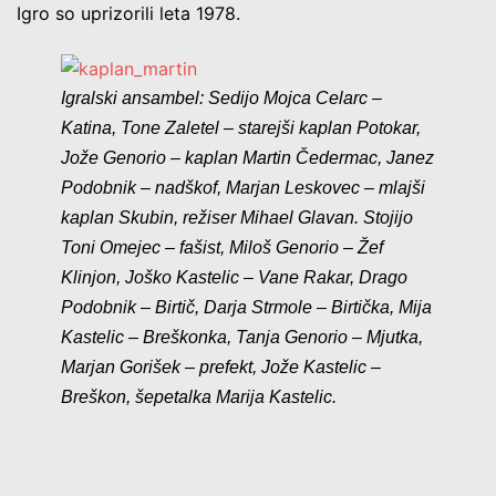
Igro so uprizorili leta 1978.
Igralski ansambel: Sedijo Mojca Celarc –
Katina, Tone Zaletel – starejši kaplan Potokar,
Jože Genorio – kaplan Martin Čedermac, Janez
Podobnik – nadškof, Marjan Leskovec – mlajši
kaplan Skubin, režiser Mihael Glavan. Stojijo
Toni Omejec – fašist, Miloš Genorio – Žef
Klinjon, Joško Kastelic – Vane Rakar, Drago
Podobnik – Birtič, Darja Strmole – Birtička, Mija
Kastelic – Breškonka, Tanja Genorio – Mjutka,
Marjan Gorišek – prefekt, Jože Kastelic –
Breškon, šepetalka Marija Kastelic.