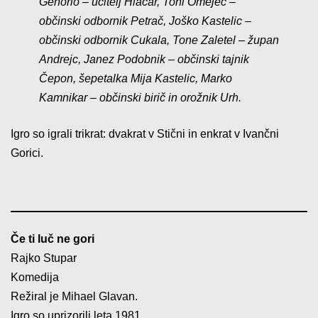
Genorio – učitelj Hlačar, Toni Omejec –
občinski odbornik Petrač, Joško Kastelic –
občinski odbornik Cukala, Tone Zaletel – župan
Andrejc, Janez Podobnik – občinski tajnik
Čepon, šepetalka Mija Kastelic, Marko
Kamnikar – občinski birič in orožnik Urh.
Igro so igrali trikrat: dvakrat v Stični in enkrat v Ivančni
Gorici.
Če ti luč ne gori
Rajko Stupar
Komedija
Režiral je Mihael Glavan.
Igro so uprizorili leta 1981.