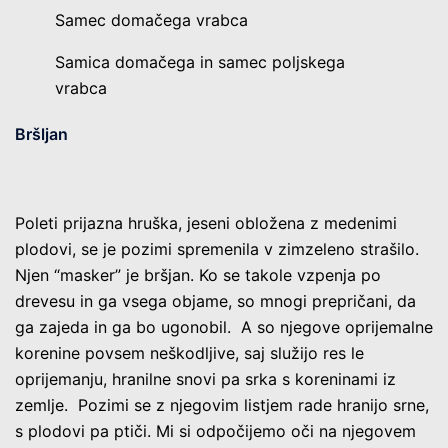
Samec domačega vrabca
Samica domačega in samec poljskega
vrabca
Bršljan
Poleti prijazna hruška, jeseni obložena z medenimi
plodovi, se je pozimi spremenila v zimzeleno strašilo.
Njen “masker” je bršjan. Ko se takole vzpenja po
drevesu in ga vsega objame, so mnogi prepričani, da
ga zajeda in ga bo ugonobil. A so njegove oprijemalne
korenine povsem neškodljive, saj služijo res le
oprijemanju, hranilne snovi pa srka s koreninami iz
zemlje. Pozimi se z njegovim listjem rade hranijo srne,
s plodovi pa ptiči. Mi si odpočijemo oči na njegovem