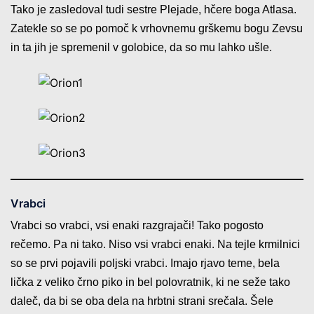
Tako je zasledoval tudi sestre Plejade, hčere boga Atlasa.
Zatekle so se po pomoč k vrhovnemu grškemu bogu Zevsu
in ta jih je spremenil v golobice, da so mu lahko ušle.
Vrabci
Vrabci so vrabci, vsi enaki razgrajači! Tako pogosto
rečemo. Pa ni tako. Niso vsi vrabci enaki. Na tejle krmilnici
so se prvi pojavili poljski vrabci. Imajo rjavo teme, bela
lička z veliko črno piko in bel polovratnik, ki ne seže tako
daleč, da bi se oba dela na hrbtni strani srečala. Šele