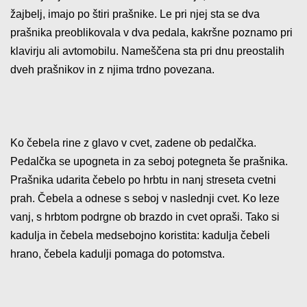
žajbelj, imajo po štiri prašnike. Le pri njej sta se dva
prašnika preoblikovala v dva pedala, kakršne poznamo pri
klavirju ali avtomobilu. Nameščena sta pri dnu preostalih
dveh prašnikov in z njima trdno povezana.
Ko čebela rine z glavo v cvet, zadene ob pedalčka.
Pedalčka se upogneta in za seboj potegneta še prašnika.
Prašnika udarita čebelo po hrbtu in nanj streseta cvetni
prah. Čebela a odnese s seboj v naslednji cvet. Ko leze
vanj, s hrbtom podrgne ob brazdo in cvet opraši. Tako si
kadulja in čebela medsebojno koristita: kadulja čebeli
hrano, čebela kadulji pomaga do potomstva.