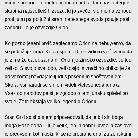
nočni sprehod. In pogled v nočno nebo. Tam nas pritegne
skupina najsvetlejših zvezd, ki jo zvečer vidimo na vzhodu,
proti jutru pa po južni strani nebesnega svoda potuje proti
zahodu. To je ozvezdje Orion.
Ko pozno jeseni prvič zagledamo Orion na nebu,vemo, da
se približuje zima. Ko ga spomladi ne vidimo več, vemo da
je zima že daleč za nami. Orion je zimsko ozvezdje. Je tudi
veliko. S svojo svetlobo, velikostjo in značilno obliko je že
od vekomaj navdajalo ljudi s posebnim spoštovanjem.
Skoraj vsi narodi so v njem videli vtelešenega junaka.
Vsak od narodov pa si je zgodbo o tem junaku spletel po
svoje. Zato obstaja veliko legend o Orionu.
Stari Grki so si o njem pripovedovali, da je bil sin boga
morja Pozejdona. Bil je velik, lep in dober lovec, a zaslovel
je predvsem kot moški, ki se je pretirano gnal za ženskami.