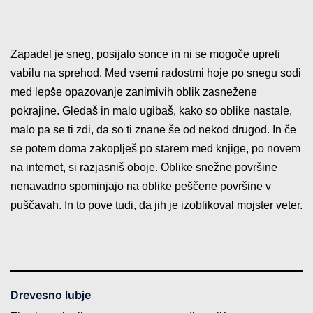
Zapadel je sneg, posijalo sonce in ni se mogoče upreti
vabilu na sprehod. Med vsemi radostmi hoje po snegu sodi
med lepše opazovanje zanimivih oblik zasnežene
pokrajine. Gledaš in malo ugibaš, kako so oblike nastale,
malo pa se ti zdi, da so ti znane še od nekod drugod. In če
se potem doma zakoplješ po starem med knjige, po novem
na internet, si razjasniš oboje. Oblike snežne površine
nenavadno spominjajo na oblike peščene površine v
puščavah. In to pove tudi, da jih je izoblikoval mojster veter.
Drevesno lubje