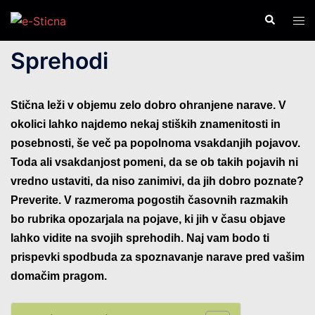
Skip
Search
Tog
to
men
content
Sprehodi
Stična leži v objemu zelo dobro ohranjene narave. V
okolici lahko najdemo nekaj stiških znamenitosti in
posebnosti, še več pa popolnoma vsakdanjih pojavov.
Toda ali vsakdanjost pomeni, da se ob takih pojavih ni
vredno ustaviti, da niso zanimivi, da jih dobro poznate?
Preverite. V razmeroma pogostih časovnih razmakih
bo rubrika opozarjala na pojave, ki jih v času objave
lahko vidite na svojih sprehodih. Naj vam bodo ti
prispevki spodbuda za spoznavanje narave pred vašim
domačim pragom.