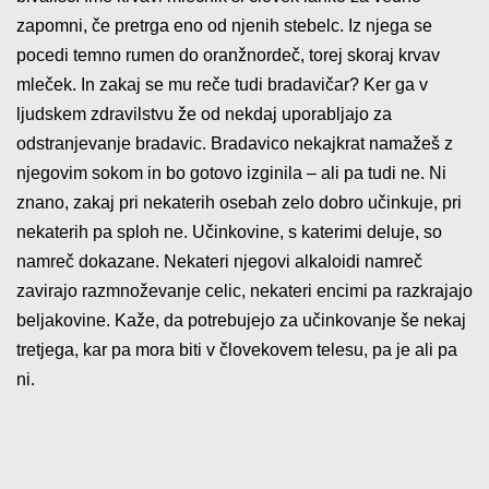
zapomni, če pretrga eno od njenih stebelc. Iz njega se
pocedi temno rumen do oranžnordeč, torej skoraj krvav
mleček. In zakaj se mu reče tudi bradavičar? Ker ga v
ljudskem zdravilstvu že od nekdaj uporabljajo za
odstranjevanje bradavic. Bradavico nekajkrat namažeš z
njegovim sokom in bo gotovo izginila – ali pa tudi ne. Ni
znano, zakaj pri nekaterih osebah zelo dobro učinkuje, pri
nekaterih pa sploh ne. Učinkovine, s katerimi deluje, so
namreč dokazane. Nekateri njegovi alkaloidi namreč
zavirajo razmnoževanje celic, nekateri encimi pa razkrajajo
beljakovine. Kaže, da potrebujejo za učinkovanje še nekaj
tretjega, kar pa mora biti v človekovem telesu, pa je ali pa
ni.