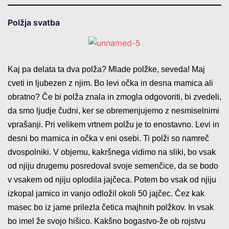
Polžja svatba
Kaj pa delata ta dva polža? Mlade polžke, seveda! Maj
cveti in ljubezen z njim. Bo levi očka in desna mamica ali
obratno? Če bi polža znala in zmogla odgovoriti, bi zvedeli,
da smo ljudje čudni, ker se obremenjujemo z nesmiselnimi
vprašanji. Pri velikem vrtnem polžu je to enostavno. Levi in
desni bo mamica in očka v eni osebi. Ti polži so namreč
dvospolniki. V objemu, kakršnega vidimo na sliki, bo vsak
od njiju drugemu posredoval svoje semenčice, da se bodo
v vsakem od njiju oplodila jajčeca. Potem bo vsak od njiju
izkopal jamico in vanjo odložil okoli 50 jajčec. Čez kak
masec bo iz jame prilezla četica majhnih polžkov. In vsak
bo imel že svojo hišico. Kakšno bogastvo-že ob rojstvu