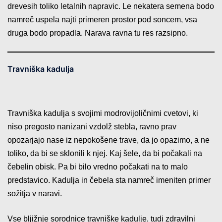
drevesih toliko letalnih napravic. Le nekatera semena bodo
namreč uspela najti primeren prostor pod soncem, vsa
druga bodo propadla. Narava ravna tu res razsipno.
Travniška kadulja
Travniška kadulja s svojimi modrovijoličnimi cvetovi, ki
niso pregosto nanizani vzdolž stebla, ravno prav
opozarjajo nase iz nepokošene trave, da jo opazimo, a ne
toliko, da bi se sklonili k njej. Kaj šele, da bi počakali na
čebelin obisk. Pa bi bilo vredno počakati na to malo
predstavico. Kadulja in čebela sta namreč imeniten primer
sožitja v naravi.
Vse bljižnje sorodnice travniške kadulje, tudi zdravilni