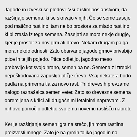
Jagode in izveski so plodovi. Vsi z istim poslanstvom, da
razširjajo semena, ki se skrivajo v njih. Če se seme zaseje
pod matično rastlino, tam ne bo prostora za mlado rastlino,
ki bi zrasla iz tega semena. Zasejati se mora nekje drugje,
kjer je prostor za nov grm ali drevo. Nekam drugam pa ga
mora nekdo odnesti. Zato obarvane jagode grmov privabijo
ptice in te jih pojedo. Ptice odletijo, jagodno meso
prebavijo kot svojo hrano, semen pa ne. Semena z iztrebki
nepoškodovana zapustijo ptičje črevo. Vsaj nekatera bodo
padla na primerna tla za novo rast. Pri drevesih prevzame
nalogo raznašalca semen veter. Zato so drevesna semena
opremljena s krilci ali drugačnimi letalnimi napravami. Z
njihovo pomočjo odletijo svojemu novemu rastišču naproti.
Ker je razširjanje semen igra na srečo, jih mora rastlina
proizvesti mnogo. Zato je na grmih toliko jagod in na