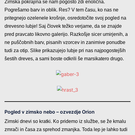
Zimska pokrajina se nam pogosto zdi enolična.
Pogrešamo barv in oblik. Res? V tem času, ko nas ne
pritegnejo ozelenele krošnje, osredotočite svoj pogled na
drevesno lubje! Saj človek težko verjame, da se znajde
pred pravcato likovno galerijo. Razkošje sicer umirjenih, a
ne puščobnih barv, pisanih vzorcev in zanimive ponudbe
tudi za otip. Slike prikazujejo lubje pri nas najpogostejših
šestih dreves, a sami boste odkrili še marsikatero drugo.
Pogled v zimsko nebo – ozvezdje Orion
Zimski dnevi so kratki. Ko pridemo iz službe, se že kmalu
zmrači in časa za sprehod zmanjka. Toda lep je lahko tudi