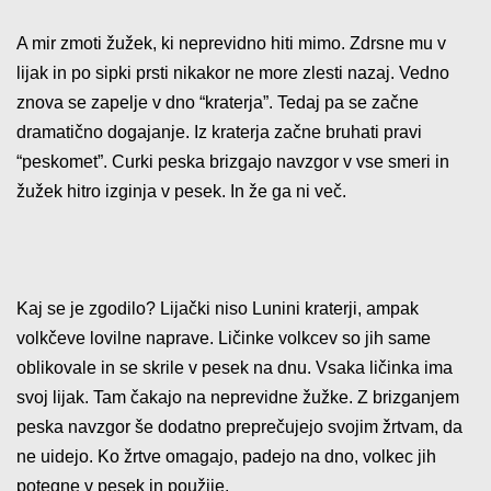
A mir zmoti žužek, ki neprevidno hiti mimo. Zdrsne mu v
lijak in po sipki prsti nikakor ne more zlesti nazaj. Vedno
znova se zapelje v dno “kraterja”. Tedaj pa se začne
dramatično dogajanje. Iz kraterja začne bruhati pravi
“peskomet”. Curki peska brizgajo navzgor v vse smeri in
žužek hitro izginja v pesek. In že ga ni več.
Kaj se je zgodilo? Lijački niso Lunini kraterji, ampak
volkčeve lovilne naprave. Ličinke volkcev so jih same
oblikovale in se skrile v pesek na dnu. Vsaka ličinka ima
svoj lijak. Tam čakajo na neprevidne žužke. Z brizganjem
peska navzgor še dodatno preprečujejo svojim žrtvam, da
ne uidejo. Ko žrtve omagajo, padejo na dno, volkec jih
potegne v pesek in použije.