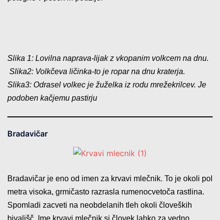
Slika 1: Lovilna naprava-lijak z vkopanim volkcem na dnu.
Slika2: Volkčeva ličinka-to je ropar na dnu kraterja.
Slika3: Odrasel volkec je žuželka iz rodu mrežekrilcev. Je
podoben kačjemu pastirju
Bradavičar
Bradavičar je eno od imen za krvavi mlečnik. To je okoli pol
metra visoka, grmičasto razrasla rumenocvetoča rastlina.
Spomladi zacveti na neobdelanih tleh okoli človeških
bivališč. Ime krvavi mlečnik si človek lahko za vedno