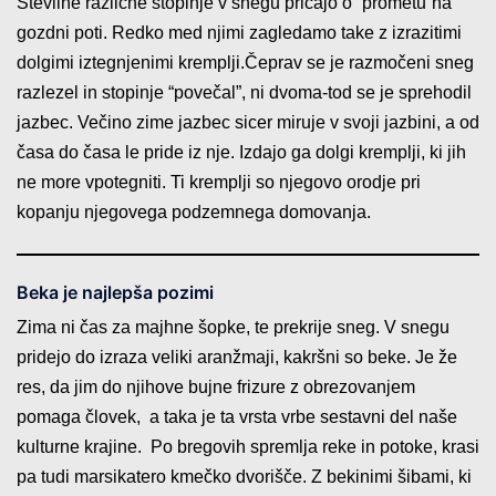
Številne različne stopinje v snegu pričajo o “prometu”na
gozdni poti. Redko med njimi zagledamo take z izrazitimi
dolgimi iztegnjenimi kremplji.Čeprav se je razmočeni sneg
razlezel in stopinje “povečal”, ni dvoma-tod se je sprehodil
jazbec. Večino zime jazbec sicer miruje v svoji jazbini, a od
časa do časa le pride iz nje. Izdajo ga dolgi kremplji, ki jih
ne more vpotegniti. Ti kremplji so njegovo orodje pri
kopanju njegovega podzemnega domovanja.
Beka je najlepša pozimi
Zima ni čas za majhne šopke, te prekrije sneg. V snegu
pridejo do izraza veliki aranžmaji, kakršni so beke. Je že
res, da jim do njihove bujne frizure z obrezovanjem
pomaga človek, a taka je ta vrsta vrbe sestavni del naše
kulturne krajine. Po bregovih spremlja reke in potoke, krasi
pa tudi marsikatero kmečko dvorišče. Z bekinimi šibami, ki