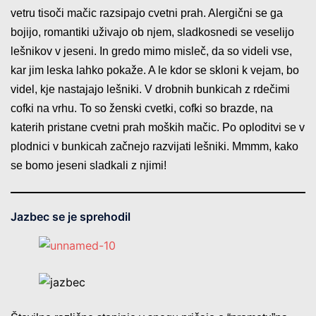
vetru tisoči mačic razsipajo cvetni prah. Alergični se ga
bojijo, romantiki uživajo ob njem, sladkosnedi se veselijo
lešnikov v jeseni. In gredo mimo misleč, da so videli vse,
kar jim leska lahko pokaže. A le kdor se skloni k vejam, bo
videl, kje nastajajo lešniki. V drobnih bunkicah z rdečimi
cofki na vrhu. To so ženski cvetki, cofki so brazde, na
katerih pristane cvetni prah moških mačic. Po oploditvi se v
plodnici v bunkicah začnejo razvijati lešniki. Mmmm, kako
se bomo jeseni sladkali z njimi!
Jazbec se je sprehodil