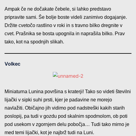
Ampak če ne dočakate čebele, si lahko predstavo
pripravite sami. Še bolje boste videli zanimivo dogajanje.
Držite cvetočo rastlino v roki in s travno bilko dregnite v
cvet. Prašnika se bosta upognila in naprašila bilko. Prav
tako, kot na spodnjih slikah.
Volkec
Miniaturna Lunina površina s kraterji! Tako so videti številni
lijački v sipki suhi prsti, kjer je padavine ne morejo
navlažiti. Običajno jih vidimo pod nadstreški kakih starih
poslopij, pa tudi v gozdu pod skalnim spodmolom, ob poti
pod usekom v zgornjem delu pobočja… Tudi tako mirno je
med temi lijački, kot je najbrž tudi na Luni.