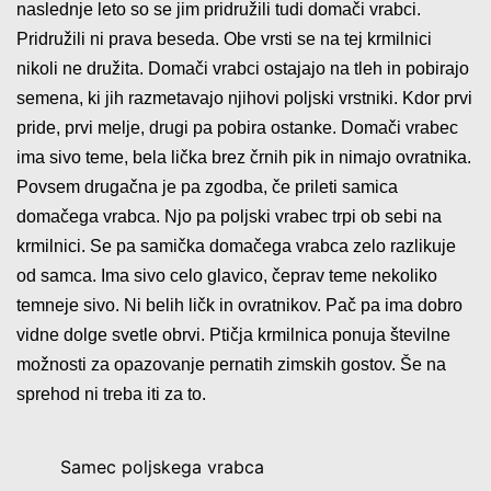
naslednje leto so se jim pridružili tudi domači vrabci.
Pridružili ni prava beseda. Obe vrsti se na tej krmilnici
nikoli ne družita. Domači vrabci ostajajo na tleh in pobirajo
semena, ki jih razmetavajo njihovi poljski vrstniki. Kdor prvi
pride, prvi melje, drugi pa pobira ostanke. Domači vrabec
ima sivo teme, bela lička brez črnih pik in nimajo ovratnika.
Povsem drugačna je pa zgodba, če prileti samica
domačega vrabca. Njo pa poljski vrabec trpi ob sebi na
krmilnici. Se pa samička domačega vrabca zelo razlikuje
od samca. Ima sivo celo glavico, čeprav teme nekoliko
temneje sivo. Ni belih ličk in ovratnikov. Pač pa ima dobro
vidne dolge svetle obrvi. Ptičja krmilnica ponuja številne
možnosti za opazovanje pernatih zimskih gostov. Še na
sprehod ni treba iti za to.
Samec poljskega vrabca