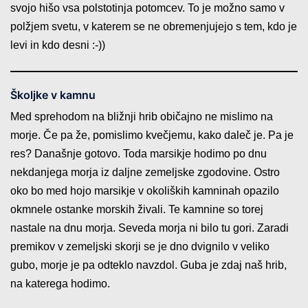
svojo hišo vsa polstotinja potomcev. To je možno samo v
polžjem svetu, v katerem se ne obremenjujejo s tem, kdo je
levi in kdo desni :-))
Školjke v kamnu
Med sprehodom na bližnji hrib običajno ne mislimo na
morje. Če pa že, pomislimo kvečjemu, kako daleč je. Pa je
res? Današnje gotovo. Toda marsikje hodimo po dnu
nekdanjega morja iz daljne zemeljske zgodovine. Ostro
oko bo med hojo marsikje v okoliških kamninah opazilo
okmnele ostanke morskih živali. Te kamnine so torej
nastale na dnu morja. Seveda morja ni bilo tu gori. Zaradi
premikov v zemeljski skorji se je dno dvignilo v veliko
gubo, morje je pa odteklo navzdol. Guba je zdaj naš hrib,
na katerega hodimo.