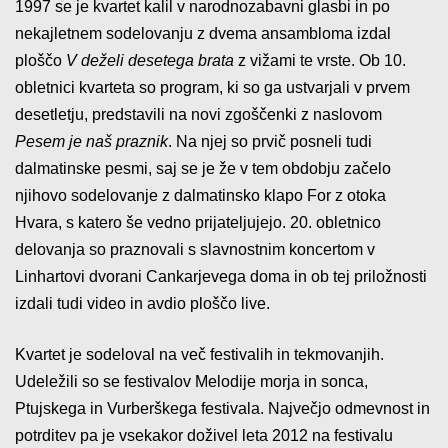
1997 se je kvartet kalil v narodnozabavni glasbi in po
nekajletnem sodelovanju z dvema ansambloma izdal
ploščo
V deželi desetega brata
z vižami te vrste. Ob 10.
obletnici kvarteta so program, ki so ga ustvarjali v prvem
desetletju, predstavili na novi zgoščenki z naslovom
Pesem je naš praznik
. Na njej so prvič posneli tudi
dalmatinske pesmi, saj se je že v tem obdobju začelo
njihovo sodelovanje z dalmatinsko klapo For z otoka
Hvara, s katero še vedno prijateljujejo. 20. obletnico
delovanja so praznovali s slavnostnim koncertom v
Linhartovi dvorani Cankarjevega doma in ob tej priložnosti
izdali tudi video in avdio ploščo live.
Kvartet je sodeloval na več festivalih in tekmovanjih.
Udeležili so se festivalov Melodije morja in sonca,
Ptujskega in Vurberškega festivala. Največjo odmevnost in
potrditev pa je vsekakor doživel leta 2012 na festivalu