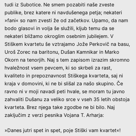
tudi iz Subotice. Ne smem pozabiti naše zveste
publike, brez katere ni navdušenega petja; nekateri
»fani« so nam zvesti že od začetkov. Upamo, da nam
bodo glasovi in volja še služili, kljub temu da se
nekateri bližamo okroglim osebnim jubilejem. V
Stiškem kvartetu še vztrajamo Jože Perkovič na basu,
Uroš Zorec na baritonu, Dušan Kamnikar in Marko
Okorn na tenorjih. Naj s tem zapisom izrazim skromno
hvaležnost vsem pevcem, ki so skrbeli za rast,
kvaliteto in prepoznavnost Stiškega kvarteta, saj ni
kraja v domovini, ki ne bi slišal za našo skupino. Če
ravno ni v moji navadi peti hvale, se moram tu javno
zahvaliti Dušanu za veliko srce v vseh 35 letih obstoja
kvarteta. Brez njega take zgodbe ne bi bilo. Naj
zaključim z verzi pesnika Vojana T. Arharja:
»Danes jutri spet in spet, poje Stiški vam kvartet«!