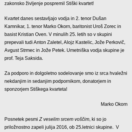
zakonsko življenje pospremil Stiški kvartet!
Kvartet danes sestavljajo vodja in 2. tenor Dušan
Kamnikar, 1. tenor Marko Okorn, baritonist Uroš Zorec in
basist Kristian Oven. V minulih 25. letih so v skupini
prepevali tudi Anton Zaletel, Alojz Kastelic, Jože Perkovič,
Avgust Strmec in Jože Petek. Umetniška vodja skupine je
prof. Teja Saksida.
Za podporo in dolgoletno sodelovanje smo iz srca hvaležni
nekdanjim in sedanjim podpornikom, donatorjem in
sponzorjem Stiškega kvarteta!
Marko Okorn
Posnetek pesmi
Z veselim srcem voščim
, ki so jo
priložnostno zapeli julija 2016, ob 25.letnici skupine. V