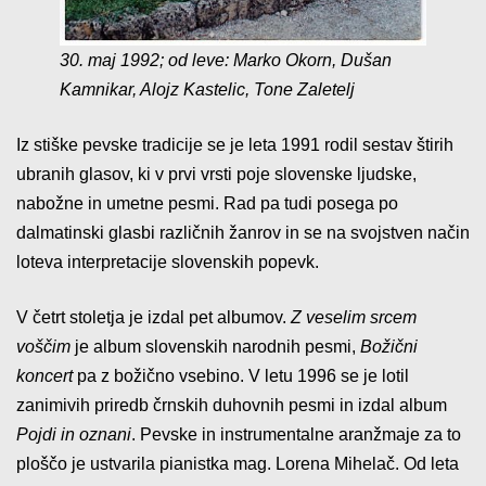
30. maj 1992; od leve: Marko Okorn, Dušan
Kamnikar, Alojz Kastelic, Tone Zaletelj
Iz stiške pevske tradicije se je leta 1991 rodil sestav štirih
ubranih glasov, ki v prvi vrsti poje slovenske ljudske,
nabožne in umetne pesmi. Rad pa tudi posega po
dalmatinski glasbi različnih žanrov in se na svojstven način
loteva interpretacije slovenskih popevk.
V četrt stoletja je izdal pet albumov.
Z veselim srcem
voščim
je album slovenskih narodnih pesmi,
Božični
koncert
pa z božično vsebino. V letu 1996 se je lotil
zanimivih priredb črnskih duhovnih pesmi in izdal album
Pojdi in oznani
. Pevske in instrumentalne aranžmaje za to
ploščo je ustvarila pianistka mag. Lorena Mihelač. Od leta