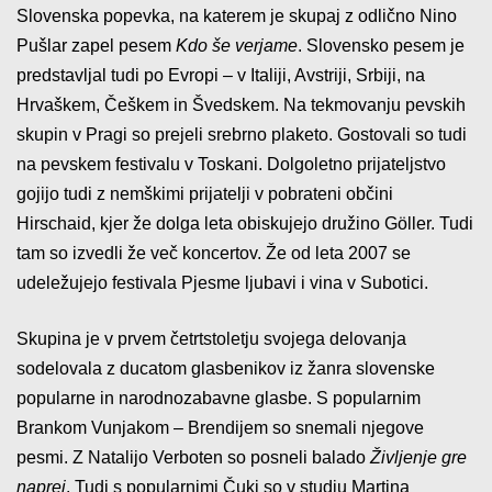
Slovenska popevka, na katerem je skupaj z odlično Nino
Pušlar zapel pesem
Kdo še verjame
. Slovensko pesem je
predstavljal tudi po Evropi – v Italiji, Avstriji, Srbiji, na
Hrvaškem, Češkem in Švedskem. Na tekmovanju pevskih
skupin v Pragi so prejeli srebrno plaketo. Gostovali so tudi
na pevskem festivalu v Toskani. Dolgoletno prijateljstvo
gojijo tudi z nemškimi prijatelji v pobrateni občini
Hirschaid, kjer že dolga leta obiskujejo družino Göller. Tudi
tam so izvedli že več koncertov. Že od leta 2007 se
udeležujejo festivala Pjesme ljubavi i vina v Subotici.
Skupina je v prvem četrtstoletju svojega delovanja
sodelovala z ducatom glasbenikov iz žanra slovenske
popularne in narodnozabavne glasbe. S popularnim
Brankom Vunjakom – Brendijem so snemali njegove
pesmi. Z Natalijo Verboten so posneli balado
Življenje gre
naprej
. Tudi s popularnimi Čuki so v studiu Martina