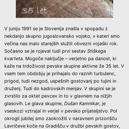
V juniju 1991 se je Slovenija znašla v spopadu z
nekdanjo skupno jugoslovansko vojsko, v kateri smo
večina nas malo starejših služili obvezni vojaški rok.
Sočasno se je rojeval tudi prvi sestav
Stiškega
kvarteta
. Mogoče naključje – verjetno pa danost, ki
kaže na trdoživost pevske skupine aktivne že 35 let. V
vsem tem obdobju je prihajalo do raznih turbulenc,
prigod, tudi nezgod, uspešnih gostovanj po tujini in
druženj. Tudi do kadrovskih menjav. V skupini se je
zvrstilo za oktet pevcev in to v glavnem na nižjih
glasovih. Le glava skupine,
Dušan Kamnikar
, je
vseskozi vztrajal in verjel v pevsko prijateljstvo. Pol
okrogli jubilej smo zaokrožili v naravnem prizorišču
Lavričeve koče na Gradišču v družbi pevskih gostov,