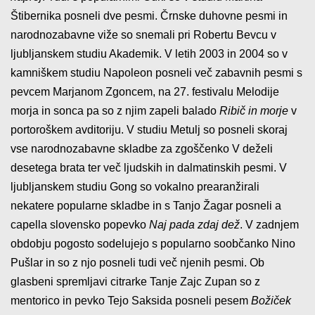
Štibernika posneli dve pesmi. Črnske duhovne pesmi in
narodnozabavne viže so snemali pri Robertu Bevcu v
ljubljanskem studiu Akademik. V letih 2003 in 2004 so v
kamniškem studiu Napoleon posneli več zabavnih pesmi s
pevcem Marjanom Zgoncem, na 27. festivalu Melodije
morja in sonca pa so z njim zapeli balado
Ribič in morje
v
portoroškem avditoriju. V studiu Metulj so posneli skoraj
vse narodnozabavne skladbe za zgoščenko V deželi
desetega brata ter več ljudskih in dalmatinskih pesmi. V
ljubljanskem studiu Gong so vokalno prearanžirali
nekatere popularne skladbe in s Tanjo Žagar posneli a
capella slovensko popevko
Naj pada zdaj dež
. V zadnjem
obdobju pogosto sodelujejo s popularno soobčanko Nino
Pušlar in so z njo posneli tudi več njenih pesmi. Ob
glasbeni spremljavi citrarke Tanje Zajc Zupan so z
mentorico in pevko Tejo Saksida posneli pesem
Božiček