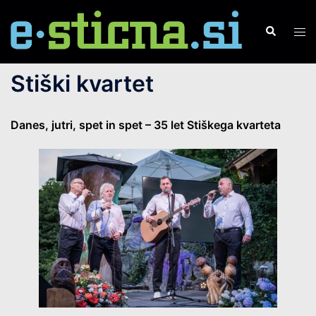
Skip
to
Search
Tog
content
men
Stiški kvartet
Danes, jutri, spet in spet – 35 let Stiškega kvarteta