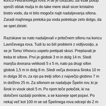
koncu Fedranovega rova. A se je izkazalo, da vsak potop
sproži oblak mulja in do take mere skali sicer kristalno
bistro vodo, da ni bilo mogoče najti nadaljevanja sifona.
Zaradi majhnega pretoka pa voda potrebuje zelo dolgo, da
se spet zbistri.
Raziskave so nato nadaljevali v pritočnem sifonu na koncu
Lavričevega rova. Tudi tu so bili problemi z vidljivostjo, a
se je Tomu Vrhovcu uspelo pretipati skozi. Preplavati je
treba tri sifone. Prvi je globok 3 m in dolg 14 m. Sledi
manjša dvorana velikosti 5 x 5 m, nato pa drugi sifon
globok 1,5 m in dolg 8 m. Sledi večja dvorana široka 10 m
in dolga 30 m, za njo pa tretji sifon z največjo globino 7 m
in dolžino 25 m. Za sifonom se nadaljuje Špelin rov, ki je
širok in visok okoli 5 m. Po njem teče potoček, ki na
določeni razdalji ponikne, a se kasneje spet pojavi. Po
nekaj več kot 100 m se od Špelinega rova odcepi do 2 m