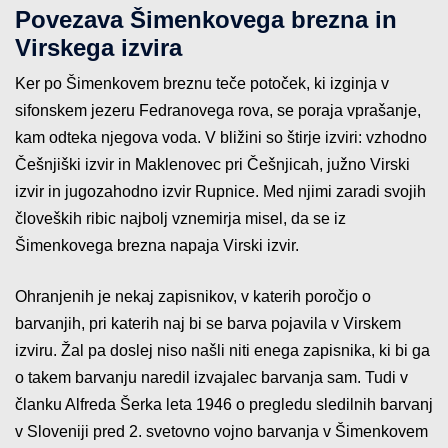
Povezava Šimenkovega brezna in
Virskega izvira
Ker po Šimenkovem breznu teče potoček, ki izginja v
sifonskem jezeru Fedranovega rova, se poraja vprašanje,
kam odteka njegova voda. V bližini so štirje izviri: vzhodno
Češnjiški izvir in Maklenovec pri Češnjicah, južno Virski
izvir in jugozahodno izvir Rupnice. Med njimi zaradi svojih
človeških ribic najbolj vznemirja misel, da se iz
Šimenkovega brezna napaja Virski izvir.
Ohranjenih je nekaj zapisnikov, v katerih poročjo o
barvanjih, pri katerih naj bi se barva pojavila v Virskem
izviru. Žal pa doslej niso našli niti enega zapisnika, ki bi ga
o takem barvanju naredil izvajalec barvanja sam. Tudi v
članku Alfreda Šerka leta 1946 o pregledu sledilnih barvanj
v Sloveniji pred 2. svetovno vojno barvanja v Šimenkovem