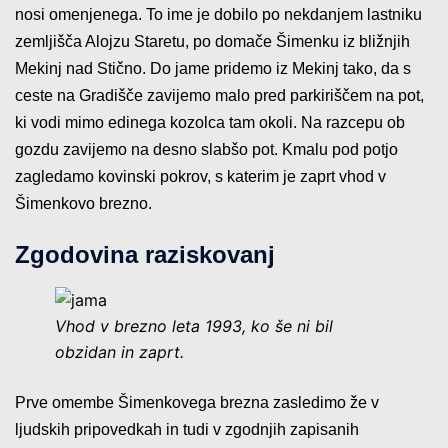
nosi omenjenega. To ime je dobilo po nekdanjem lastniku
zemljišča Alojzu Staretu, po domače Šimenku iz bližnjih
Mekinj nad Stično. Do jame pridemo iz Mekinj tako, da s
ceste na Gradišče zavijemo malo pred parkiriščem na pot,
ki vodi mimo edinega kozolca tam okoli. Na razcepu ob
gozdu zavijemo na desno slabšo pot. Kmalu pod potjo
zagledamo kovinski pokrov, s katerim je zaprt vhod v
Šimenkovo brezno.
Zgodovina raziskovanj
Vhod v brezno leta 1993, ko še ni bil
obzidan in zaprt.
Prve omembe Šimenkovega brezna zasledimo že v
ljudskih pripovedkah in tudi v zgodnjih zapisanih