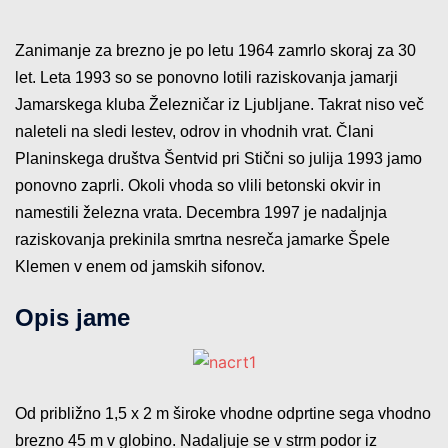
Zanimanje za brezno je po letu 1964 zamrlo skoraj za 30
let. Leta 1993 so se ponovno lotili raziskovanja jamarji
Jamarskega kluba Železničar iz Ljubljane. Takrat niso več
naleteli na sledi lestev, odrov in vhodnih vrat. Člani
Planinskega društva Šentvid pri Stični so julija 1993 jamo
ponovno zaprli. Okoli vhoda so vlili betonski okvir in
namestili železna vrata. Decembra 1997 je nadaljnja
raziskovanja prekinila smrtna nesreča jamarke Špele
Klemen v enem od jamskih sifonov.
Opis jame
Od približno 1,5 x 2 m široke vhodne odprtine sega vhodno
brezno 45 m v globino. Nadaljuje se v strm podor iz