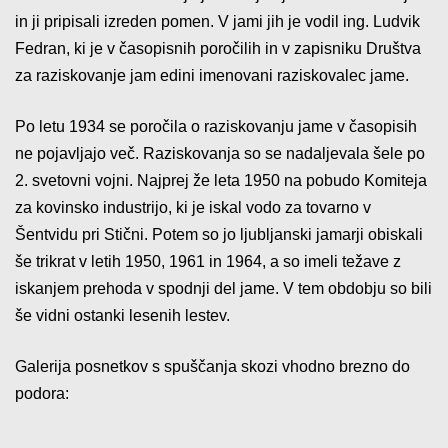
in ji pripisali izreden pomen. V jami jih je vodil ing. Ludvik
Fedran, ki je v časopisnih poročilih in v zapisniku Društva
za raziskovanje jam edini imenovani raziskovalec jame.
Po letu 1934 se poročila o raziskovanju jame v časopisih
ne pojavljajo več. Raziskovanja so se nadaljevala šele po
2. svetovni vojni. Najprej že leta 1950 na pobudo Komiteja
za kovinsko industrijo, ki je iskal vodo za tovarno v
Šentvidu pri Stični. Potem so jo ljubljanski jamarji obiskali
še trikrat v letih 1950, 1961 in 1964, a so imeli težave z
iskanjem prehoda v spodnji del jame. V tem obdobju so bili
še vidni ostanki lesenih lestev.
Galerija posnetkov s spuščanja skozi vhodno brezno do
podora: