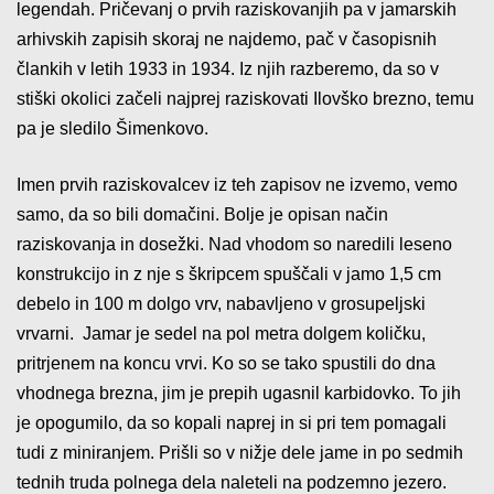
legendah. Pričevanj o prvih raziskovanjih pa v jamarskih
arhivskih zapisih skoraj ne najdemo, pač v časopisnih
člankih v letih 1933 in 1934. Iz njih razberemo, da so v
stiški okolici začeli najprej raziskovati Ilovško brezno, temu
pa je sledilo Šimenkovo.
Imen prvih raziskovalcev iz teh zapisov ne izvemo, vemo
samo, da so bili domačini. Bolje je opisan način
raziskovanja in dosežki. Nad vhodom so naredili leseno
konstrukcijo in z nje s škripcem spuščali v jamo 1,5 cm
debelo in 100 m dolgo vrv, nabavljeno v grosupeljski
vrvarni. Jamar je sedel na pol metra dolgem količku,
pritrjenem na koncu vrvi. Ko so se tako spustili do dna
vhodnega brezna, jim je prepih ugasnil karbidovko. To jih
je opogumilo, da so kopali naprej in si pri tem pomagali
tudi z miniranjem. Prišli so v nižje dele jame in po sedmih
tednih truda polnega dela naleteli na podzemno jezero.