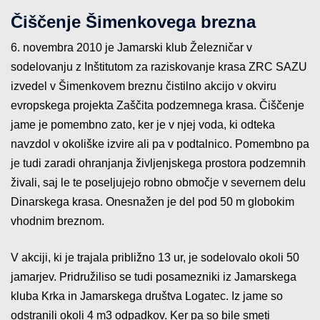
Čiščenje Šimenkovega brezna
6. novembra 2010 je Jamarski klub Železničar v
sodelovanju z Inštitutom za raziskovanje krasa ZRC SAZU
izvedel v Šimenkovem breznu čistilno akcijo v okviru
evropskega projekta Zaščita podzemnega krasa. Čiščenje
jame je pomembno zato, ker je v njej voda, ki odteka
navzdol v okoliške izvire ali pa v podtalnico. Pomembno pa
je tudi zaradi ohranjanja življenjskega prostora podzemnih
živali, saj le te poseljujejo robno območje v severnem delu
Dinarskega krasa. Onesnažen je del pod 50 m globokim
vhodnim breznom.
V akciji, ki je trajala približno 13 ur, je sodelovalo okoli 50
jamarjev. Pridružiliso se tudi posamezniki iz Jamarskega
kluba Krka in Jamarskega društva Logatec. Iz jame so
odstranili okoli 4 m3 odpadkov. Ker pa so bile smeti