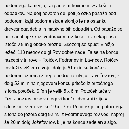
podornega kamenja, razpadle mrhovine in vsakršnih
odpadkov. Najbolj nevaren del poti je ozka pasaža pod
podorom, kajti podorne skale slonijo le na ostanku
drevesnega debla in masivnejših odpadkih. Od pasaže se
pot nadaljuje skozi vodoraven rov, ki se čez nekaj časa
izteče v 8 m globoko brezno. Skozenj se spusti v nižje
ležeči 113 metrov dolgi Rov dobre nade. Ta se na koncu
razcepi v tri rove – Rojčev, Fedranov in Lavričev. Rojčev
rov leži v višjem nivoju, dolg je 51 m in se konča s
podorom oziroma z neprehodno zožitvijo. Lavričev rov je
dolg 52 m in na njegovem koncu priteče iz pritočnega
sifona potoček. Sifon je velik 5 x 6 m. Potoček teče v
Fedranov rov in se v njegovi končni dvorani izlije v
sifonsko jezero, veliko 19 x 17 m. Potoček je od pritočnega
sifona do jezera dolg 92 m. Iz Fedranovega rov vodi naprej
še 20 m dolg Jožefov rov, ki je na koncu zadelan s sigo.