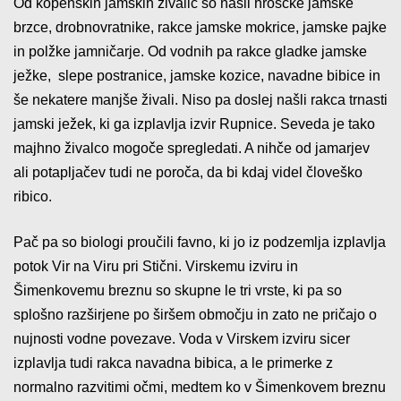
Od kopenskih jamskih živalic so našli hroščke jamske
brzce, drobnovratnike, rakce jamske mokrice, jamske pajke
in polžke jamničarje. Od vodnih pa rakce gladke jamske
ježke, slepe postranice, jamske kozice, navadne bibice in
še nekatere manjše živali. Niso pa doslej našli rakca trnasti
jamski ježek, ki ga izplavlja izvir Rupnice. Seveda je tako
majhno živalco mogoče spregledati. A nihče od jamarjev
ali potapljačev tudi ne poroča, da bi kdaj videl človeško
ribico.
Pač pa so biologi proučili favno, ki jo iz podzemlja izplavlja
potok Vir na Viru pri Stični. Virskemu izviru in
Šimenkovemu breznu so skupne le tri vrste, ki pa so
splošno razširjene po širšem območju in zato ne pričajo o
nujnosti vodne povezave. Voda v Virskem izviru sicer
izplavlja tudi rakca navadna bibica, a le primerke z
normalno razvitimi očmi, medtem ko v Šimenkovem breznu