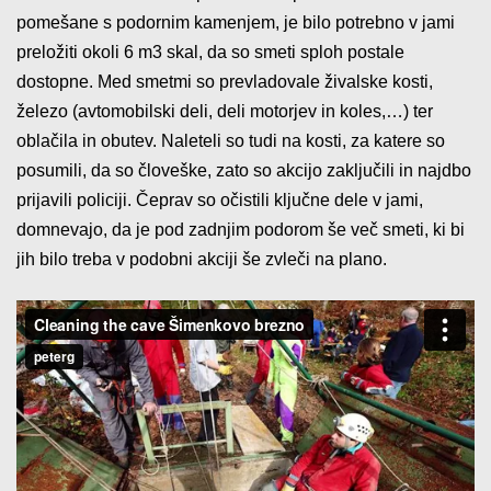
pomešane s podornim kamenjem, je bilo potrebno v jami
preložiti okoli 6 m3 skal, da so smeti sploh postale
dostopne. Med smetmi so prevladovale živalske kosti,
železo (avtomobilski deli, deli motorjev in koles,…) ter
oblačila in obutev. Naleteli so tudi na kosti, za katere so
posumili, da so človeške, zato so akcijo zaključili in najdbo
prijavili policiji. Čeprav so očistili ključne dele v jami,
domnevajo, da je pod zadnjim podorom še več smeti, ki bi
jih bilo treba v podobni akciji še zvleči na plano.