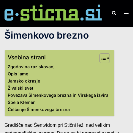
Skip
to
Search
Tog
content
men
Šimenkovo brezno
Vsebina strani
Zgodovina raziskovanj
Opis jame
Jamsko okrasje
Živalski svet
Povezava Šimenkovega brezna in Virskega izvira
Špela Klemen
Čiščenje Šimenkovega brezna
Gradišče nad Šentvidom pri Stični leži nad velikim