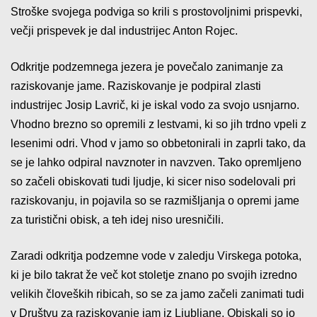
Stroške svojega podviga so krili s prostovoljnimi prispevki,
večji prispevek je dal industrijec Anton Rojec.
Odkritje podzemnega jezera je povečalo zanimanje za
raziskovanje jame. Raziskovanje je podpiral zlasti
industrijec Josip Lavrič, ki je iskal vodo za svojo usnjarno.
Vhodno brezno so opremili z lestvami, ki so jih trdno vpeli z
lesenimi odri. Vhod v jamo so obbetonirali in zaprli tako, da
se je lahko odpiral navznoter in navzven. Tako opremljeno
so začeli obiskovati tudi ljudje, ki sicer niso sodelovali pri
raziskovanju, in pojavila so se razmišljanja o opremi jame
za turistični obisk, a teh idej niso uresničili.
Zaradi odkritja podzemne vode v zaledju Virskega potoka,
ki je bilo takrat že več kot stoletje znano po svojih izredno
velikih človeških ribicah, so se za jamo začeli zanimati tudi
v Društvu za raziskovanje jam iz Ljubljane. Obiskali so jo