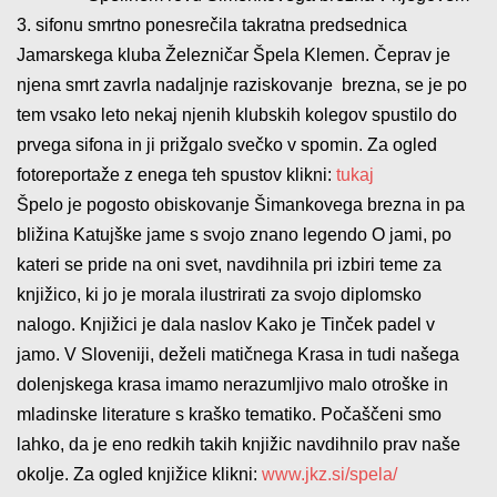
3. sifonu smrtno ponesrečila takratna predsednica
Jamarskega kluba Železničar Špela Klemen. Čeprav je
njena smrt zavrla nadaljnje raziskovanje brezna, se je po
tem vsako leto nekaj njenih klubskih kolegov spustilo do
prvega sifona in ji prižgalo svečko v spomin. Za ogled
fotoreportaže z enega teh spustov klikni:
tukaj
Špelo je pogosto obiskovanje Šimankovega brezna in pa
bližina Katujške jame s svojo znano legendo O jami, po
kateri se pride na oni svet, navdihnila pri izbiri teme za
knjižico, ki jo je morala ilustrirati za svojo diplomsko
nalogo. Knjižici je dala naslov Kako je Tinček padel v
jamo. V Sloveniji, deželi matičnega Krasa in tudi našega
dolenjskega krasa imamo nerazumljivo malo otroške in
mladinske literature s kraško tematiko. Počaščeni smo
lahko, da je eno redkih takih knjižic navdihnilo prav naše
okolje. Za ogled knjižice klikni:
www.jkz.si/spela/