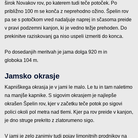
širok Novakov rov, po katerem tudi teče potoček. Po
približno 100 m se konča z neprehodno ožino. Špelin rov
pa se s potočkom vred nadaljuje naprej in sčasoma preide
v pravi podzemni kanjon, ki je vedno težje prehoden. Do
prekinitve raziskovanj ga niso uspeli izmeriti do konca.
Po dosedanjih meritvah je jama dolga 920 m in
globoka 104 m.
Jamsko okrasje
Kapniškega okrasja je v jami le malo. Le tu in tam naletimo
na manjše kapnike. S sigovim okrasjem je najlepše
okrašen Špelin rov, kjer v začetku teče potok po sigovi
polici okoli pol metra nad tlemi. Kjer pa rov preide v kanjon,
je dno struge prekrito z zlatorumeno sigo.
V jami je zelo zanimiv tudi pojav limonitnih prodnikov na