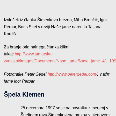
Izvleček iz članka Šimenkovo brezno, Miha Brenčič, Igor
Perpar, Boris Sket v reviji Naše jame naredila Tatjana
Kordiš.
Za branje originalnega članka klikni
tukaj:
http://www.jamarska-
zveza.si/images/Documents/Nase_jame/Nase_jame_41_199
Fotografije Peter Gedei
http://www.petergedei.com/
, načrt
jame Igor Perpar
Špela Klemen
25.decembra 1997 se je na povratku z merjenj v
Špelinem rovu Šimenkovega brezna v njegovem