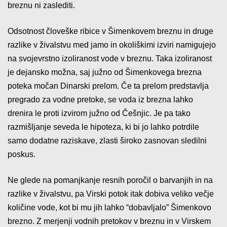
breznu ni zaslediti.
Odsotnost človeške ribice v Šimenkovem breznu in druge
razlike v živalstvu med jamo in okoliškimi izviri namigujejo
na svojevrstno izoliranost vode v breznu. Taka izoliranost
je dejansko možna, saj južno od Šimenkovega brezna
poteka močan Dinarski prelom. Če ta prelom predstavlja
pregrado za vodne pretoke, se voda iz brezna lahko
drenira le proti izvirom južno od Češnjic. Je pa tako
razmišljanje seveda le hipoteza, ki bi jo lahko potrdile
samo dodatne raziskave, zlasti široko zasnovan sledilni
poskus.
Ne glede na pomanjkanje resnih poročil o barvanjih in na
razlike v živalstvu, pa Virski potok itak dobiva veliko večje
količine vode, kot bi mu jih lahko “dobavljalo” Šimenkovo
brezno. Z merjenji vodnih pretokov v breznu in v Virskem