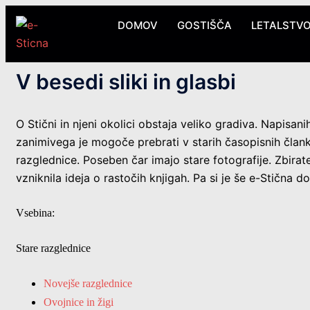
Skip
DOMOV
GOSTIŠČA
LETALSTV
to
content
V besedi sliki in glasbi
O Stični in njeni okolici obstaja veliko gradiva. Napisan
zanimivega je mogoče prebrati v starih časopisnih članki
razglednice. Poseben čar imajo stare fotografije. Zbiratel
vzniknila ideja o rastočih knjigah. Pa si je še e-Stična do
Vsebina:
Stare razglednice
Novejše razglednice
Ovojnice in žigi