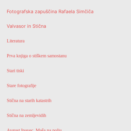
Fotografska zapuščina Rafaela Simčiča
Valvasor in Stična
Literatura
Prva knjiga o stiškem samostanu
Stari tiski
Stare fotografije
Stična na starih katastrih
Stična na zemljevidih
Avgust Ipavec, Maša na polju